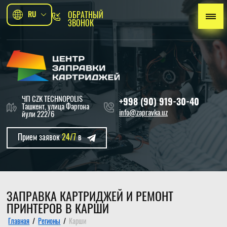
RU
ОБРАТНЫЙ
ЗВОНОК
ЧП CZK TECHNOPOLIS
+998 (90) 919-30-40
Ташкент, улица Фаргона
info@zapravka.uz
йули 222/6
Прием заявок
24/7
в
ЗАПРАВКА КАРТРИДЖЕЙ И РЕМОНТ
ПРИНТЕРОВ В КАРШИ
Главная
/
Регионы
/
Карши