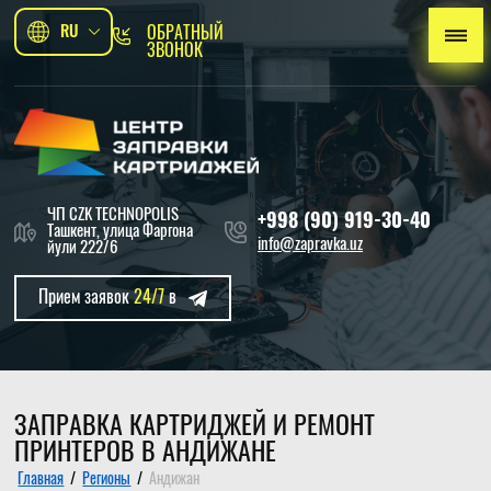
RU
ОБРАТНЫЙ
ЗВОНОК
ЧП CZK TECHNOPOLIS
+998 (90) 919-30-40
Ташкент, улица Фаргона
info@zapravka.uz
йули 222/6
Прием заявок
24/7
в
ЗАПРАВКА КАРТРИДЖЕЙ И РЕМОНТ
ПРИНТЕРОВ В АНДИЖАНЕ
Главная
/
Регионы
/
Андижан